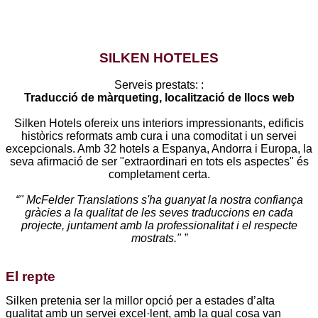
SILKEN HOTELES
Serveis prestats: :
Traducció de màrqueting, localització de llocs web
Silken Hotels ofereix uns interiors impressionants, edificis
històrics reformats amb cura i una comoditat i un servei
excepcionals. Amb 32 hotels a Espanya, Andorra i Europa, la
seva afirmació de ser "extraordinari en tots els aspectes" és
completament certa.
“" McFelder Translations s'ha guanyat la nostra confiança
“
gràcies a la qualitat de les seves traduccions en cada
projecte, juntament amb la professionalitat i el respecte
mostrats." ”
El repte
Silken pretenia ser la millor opció per a estades d’alta
U
qualitat amb un servei excel·lent, amb la qual cosa van
m