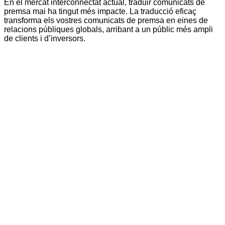
En el mercat interconnectat actual, traduir comunicats de
A
premsa mai ha tingut més impacte. La traducció eficaç
c
transforma els vostres comunicats de premsa en eines de
r
relacions públiques globals, arribant a un públic més ampli
m
de clients i d’inversors.
e