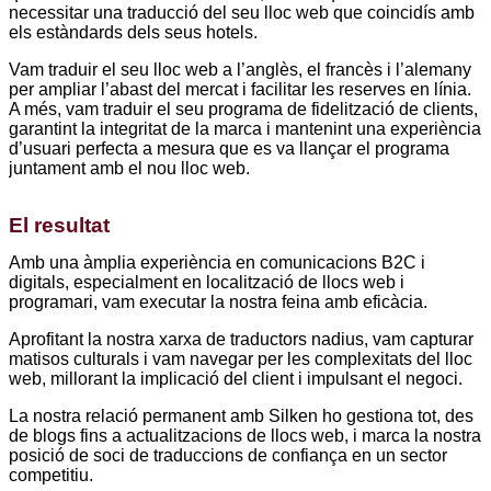
necessitar una traducció del seu lloc web que coincidís amb
l
els estàndards dels seus hotels.
L
Vam traduir el seu lloc web a l’anglès, el francès i l’alemany
e
per ampliar l’abast del mercat i facilitar les reserves en línia.
s
A més, vam traduir el seu programa de fidelització de clients,
E
garantint la integritat de la marca i mantenint una experiència
s
d’usuari perfecta a mesura que es va llançar el programa
r
juntament amb el nou lloc web.
n
El resultat
Amb una àmplia experiència en comunicacions B2C i
P
digitals, especialment en localització de llocs web i
c
programari, vam executar la nostra feina amb eficàcia.
b
Aprofitant la nostra xarxa de traductors nadius, vam capturar
matisos culturals i vam navegar per les complexitats del lloc
T
web, millorant la implicació del client i impulsant el negoci.
a
La nostra relació permanent amb Silken ho gestiona tot, des
q
de blogs fins a actualitzacions de llocs web, i marca la nostra
a
posició de soci de traduccions de confiança en un sector
T
competitiu.