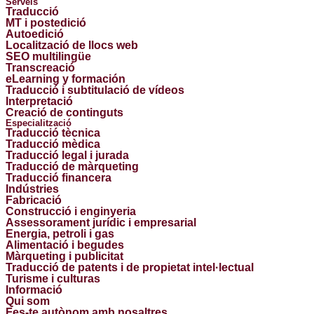
Serveis
Traducció
MT i postedició
Autoedició
Localització de llocs web
SEO multilingüe
Transcreació
eLearning y formación
Traducció i subtitulació de vídeos
Interpretació
Creació de continguts
Especialització
Traducció tècnica
Traducció mèdica
Traducció legal i jurada
Traducció de màrqueting
Traducció financera
Indústries
Fabricació
Construcció i enginyeria
Assessorament jurídic i empresarial
Energia, petroli i gas
Alimentació i begudes
Màrqueting i publicitat
Traducció de patents i de propietat intel·lectual
Turisme i culturas
Informació
Qui som
Fes-te autònom amb nosaltres