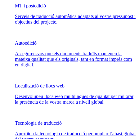
MT i postedició
Serveis de traducció automàtica adaptats al vostre pressupost i
objectius del projecte.
Autoedició
Assegureu-vos que els documents traduïts mantenen la
mateixa qualitat que els originals, tant en format imprès com
en digital.
Localització de llocs web
Desenvolupeu llocs web multilingües de qualitat per millorar
la presència de la vostra marca a nivell global.
Tecnologia de traducció
Aprofiteu la tecnologia de traducció per ampliar l’abast global