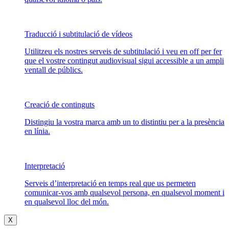
Traducció i subtitulació de vídeos
Utilitzeu els nostres serveis de subtitulació i veu en off per fer
que el vostre contingut audiovisual sigui accessible a un ampli
ventall de públics.
Creació de continguts
Distingiu la vostra marca amb un to distintiu per a la presència
en línia.
Interpretació
Serveis d’interpretació en temps real que us permeten
comunicar-vos amb qualsevol persona, en qualsevol moment i
en qualsevol lloc del món.
X