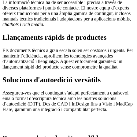
La informació tècnica ha de ser accessible i precisa a través de
diverses plataformes i punts de contacte. El nostre equip d’experts
ofereix traduccions per a una àmplia gamma de contingut, inclosos
manuals tècnics tradicionals i adaptacions per a aplicacions mòbils,
chatbots
i
rich media
.
Llançaments ràpids de productes
Els documents tècnics a gran escala solen ser costosos i urgents. Per
mantenir l’eficiència, aprofitem les tecnologies avançades
d’automatització i llenguatge. Aquest enfocament garanteix un
llançament ràpid del producte sense comprometre la qualitat.
Solucions d'autoedició versàtils
Assegureu-vos que el contingut s’adapti perfectament a qualsevol
eina o format d’escriptura tècnica amb les nostres solucions
d’autoedició (DTP). Des de CAD i InDesign fins a Visio i MadCap
Flare, garantim una integració i compatibilitat perfecta.