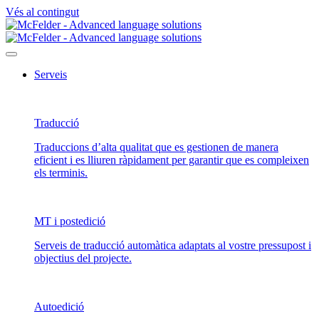
Vés al contingut
Serveis
Traducció
Traduccions d’alta qualitat que es gestionen de manera
eficient i es lliuren ràpidament per garantir que es compleixen
els terminis.
MT i postedició
Serveis de traducció automàtica adaptats al vostre pressupost i
objectius del projecte.
Autoedició