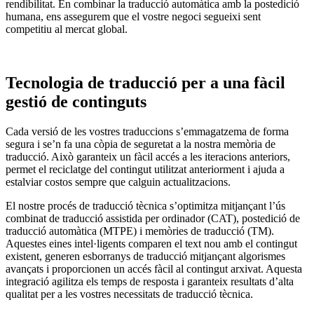
rendibilitat. En combinar la traducció automàtica amb la postedició
humana, ens assegurem que el vostre negoci segueixi sent
competitiu al mercat global.
Tecnologia de traducció per a una fàcil
gestió de continguts
Cada versió de les vostres traduccions s’emmagatzema de forma
segura i se’n fa una còpia de seguretat a la nostra memòria de
traducció. Això garanteix un fàcil accés a les iteracions anteriors,
permet el reciclatge del contingut utilitzat anteriorment i ajuda a
estalviar costos sempre que calguin actualitzacions.
El nostre procés de traducció tècnica s’optimitza mitjançant l’ús
combinat de traducció assistida per ordinador (CAT), postedició de
traducció automàtica (MTPE) i memòries de traducció (TM).
Aquestes eines intel·ligents comparen el text nou amb el contingut
existent, generen esborranys de traducció mitjançant algorismes
avançats i proporcionen un accés fàcil al contingut arxivat. Aquesta
integració agilitza els temps de resposta i garanteix resultats d’alta
qualitat per a les vostres necessitats de traducció tècnica.