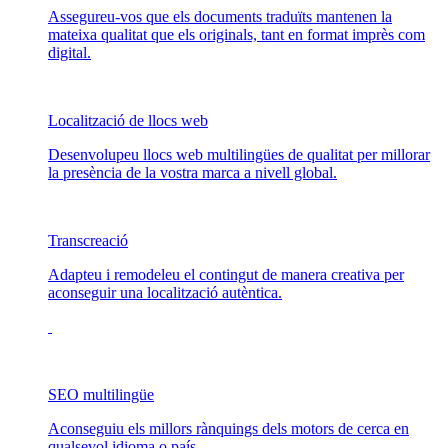
Assegureu-vos que els documents traduïts mantenen la
mateixa qualitat que els originals, tant en format imprès com
digital.
Localització de llocs web
Desenvolupeu llocs web multilingües de qualitat per millorar
la presència de la vostra marca a nivell global.
Transcreació
Adapteu i remodeleu el contingut de manera creativa per
aconseguir una localització autèntica.
SEO multilingüe
Aconseguiu els millors rànquings dels motors de cerca en
qualsevol idioma o país.