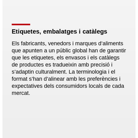
Etiquetes, embalatges i catàlegs
E
Els fabricants, venedors i marques d’aliments
Ac
que apunten a un públic global han de garantir
me
que les etiquetes, els envasos i els catàlegs
el
de productes es tradueixin amb precisió i
es
s’adaptin culturalment. La terminologia i el
so
format s’han d’alinear amb les preferències i
em
expectatives dels consumidors locals de cada
co
mercat.