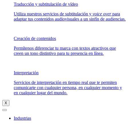
Traducción y subtitulación de vídeo
Utiliza nuestros servicios de subtitulación y
voice over
para
adaptar tus contenidos audiovisuales a un sinfín de audiencias.
Creación de contenidos
Permítenos diferenciar tu marca con textos atractivos que
creen un tono distintivo para tu presencia en línea.
Interpretación
Servicios de interpretación en tiempo real que te permiten
comunicarte con cualquier persona, en cualquier momento y
en cualquier lugar del mundo.
X
Industrias